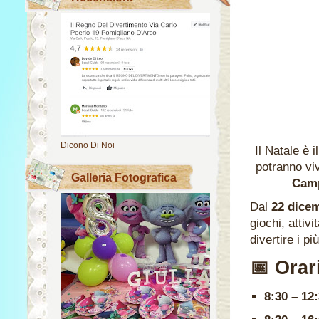
Dicono Di Noi
Il Natale è 
potranno vi
Galleria Fotografica
Cam
Dal
22 dicem
giochi, attiv
divertire i p
📅 Ora
8:30 – 12