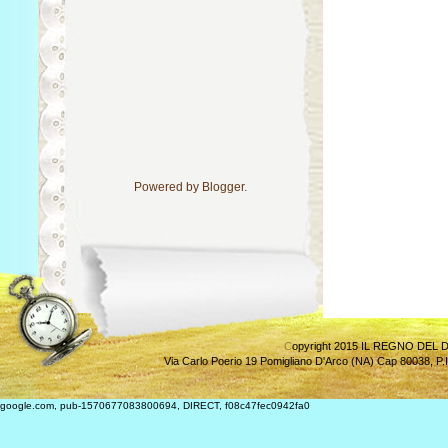
Powered by
Blogger
.
C
opyright 2015 IL REGNO DEL D
Via Carlo Poerio 19 Pomigliano D'Arco (NA) Cap 80038
,
P.
google.com, pub-1570677083800694, DIRECT, f08c47fec0942fa0