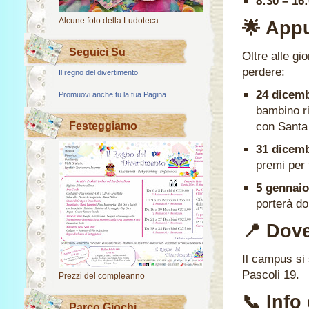
8:30 – 16
Alcune foto della Ludoteca
🌟 App
Seguici Su
Oltre alle gi
perdere:
Il regno del divertimento
24 dicemb
Promuovi anche tu la tua Pagina
bambino ri
Festeggiamo
con Santa
31 dicemb
premi per t
5 gennaio
porterà do
📍 Dov
Il campus si
Pascoli 19.
Prezzi del compleanno
📞 Info
Parco Giochi