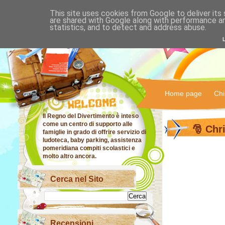
This site uses cookies from Google to deliver its 
IL RE
are shared with Google along with performance an
statistics, and to detect and address abuse.
DIVE
Home page
Chi
Il Regno del Divertimento è inteso
come un centro di supporto alle
🎅 Chr
famiglie in grado di offrire servizio di
ludoteca, baby parking, assistenza
pomeridiana compiti scolastici e
molto altro ancora.
Cerca nel Sito
Recensioni