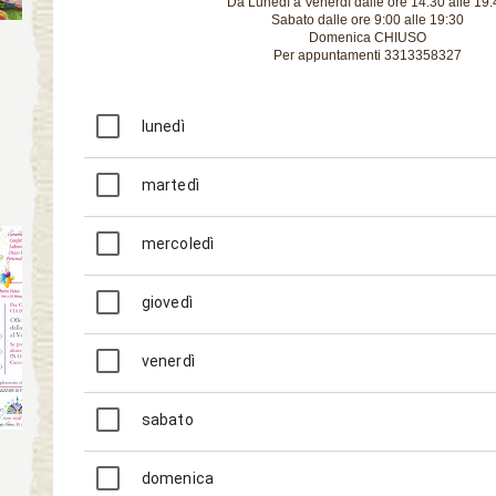
Da Lunedì a Venerdì dalle ore 14.30 alle 19.
Sabato dalle ore 9:00 alle 19:30
Domenica CHIUSO
Per appuntamenti 3313358327
lunedì
martedì
mercoledì
giovedì
venerdì
sabato
domenica