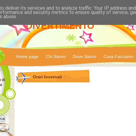
o deliver its services and to analyze traffic. Your IP address an
IL REGNO DEL
erformance and security metrics to ensure quality of service, g
s abuse.
DIVERTIMENTO
Home page
Chi Siamo
Dove Siamo
Cosa Facciamo
o
Orari Invernali
o di
za