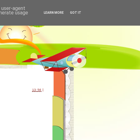
d user-agent
enerate usage
LEARN MORE
GOT IT
|
13:56