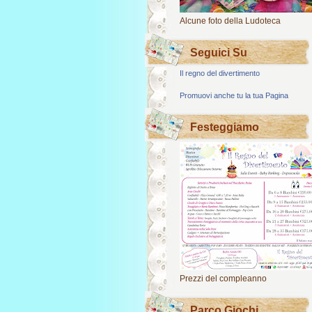
Alcune foto della Ludoteca
Seguici Su
Il regno del divertimento
Promuovi anche tu la tua Pagina
Festeggiamo
Prezzi del compleanno
Parco Giochi