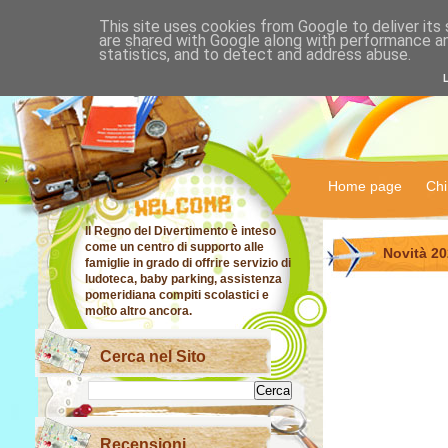
This site uses cookies from Google to deliver its 
IL RE
are shared with Google along with performance an
statistics, and to detect and address abuse.
DIVE
Home page
Chi
Il Regno del Divertimento è inteso
come un centro di supporto alle
Novità 2
famiglie in grado di offrire servizio di
ludoteca, baby parking, assistenza
pomeridiana compiti scolastici e
molto altro ancora.
Cerca nel Sito
Recensioni