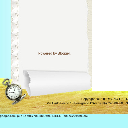
Powered by
Blogger
.
C
opyright 2015 IL REGNO DEL D
Via Carlo Poerio 19 Pomigliano D'Arco (NA) Cap 80038
,
P.
google.com, pub-1570677083800694, DIRECT, f08c47fec0942fa0