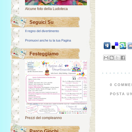
Alcune foto della Ludoteca
Seguici Su
Il regno del divertimento
Promuovi anche tu la tua Pagina
Festeggiamo
0 COMME
POSTA U
Prezzi del compleanno
Parco Giochi