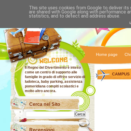
This site uses cookies from Google to deliver its 
IL RE
are shared with Google along with performance an
statistics, and to detect and address abuse.
DIVE
Home page
Chi
Il Regno del Divertimento è inteso
come un centro di supporto alle
CAMPUS 
famiglie in grado di offrire servizio di
ludoteca, baby parking, assistenza
pomeridiana compiti scolastici e
molto altro ancora.
Cerca nel Sito
Recensioni