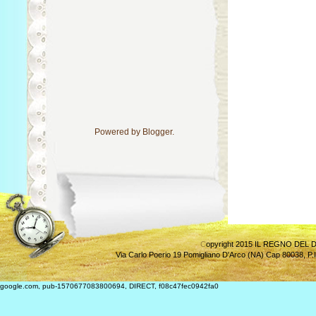
Powered by
Blogger
.
C
opyright 2015 IL REGNO DEL D
Via Carlo Poerio 19 Pomigliano D'Arco (NA) Cap 80038
,
P.
google.com, pub-1570677083800694, DIRECT, f08c47fec0942fa0