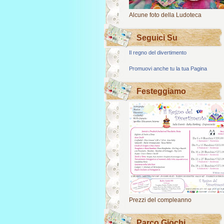
Alcune foto della Ludoteca
Seguici Su
Il regno del divertimento
Promuovi anche tu la tua Pagina
Festeggiamo
Prezzi del compleanno
Parco Giochi