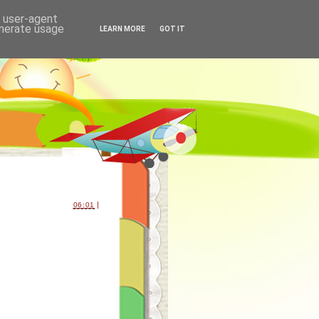
d user-agent
enerate usage
LEARN MORE
GOT IT
|
06:01