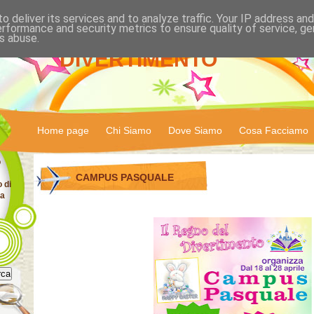
o deliver its services and to analyze traffic. Your IP address an
IL REGNO DEL
erformance and security metrics to ensure quality of service, g
s abuse.
DIVERTIMENTO
Home page
Chi Siamo
Dove Siamo
Cosa Facciamo
o
CAMPUS PASQUALE
o di
za